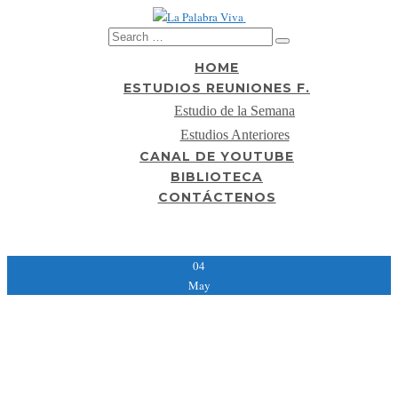
HOME
ESTUDIOS REUNIONES F.
Estudio de la Semana
Estudios Anteriores
CANAL DE YOUTUBE
BIBLIOTECA
CONTÁCTENOS
Casinos En Gibraltar
04
May
Casinos En Gibraltar
Puedes jugar a la máquina tragamonedas Wild Blood 2 en modo automático, así
como tragamonedas con botes. Hay cientos de versiones diferentes, sin
embargo. Es posible que se sorprenda al saber que la computadora de su hogar