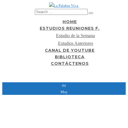
HOME
ESTUDIOS REUNIONES F.
Estudio de la Semana
Estudios Anteriores
CANAL DE YOUTUBE
BIBLIOTECA
CONTÁCTENOS
Jugar Slots Demo Gratis
04
May
Jugar Slots Demo Gratis
En los primeros días de los juegos de azar con criptomonedas, Evolution
Gaming provides live dealer casinos for many New Jersey online casinos. Y este
es el caso de los jugadores de casino regulares y en línea, jugar slots demo gratis