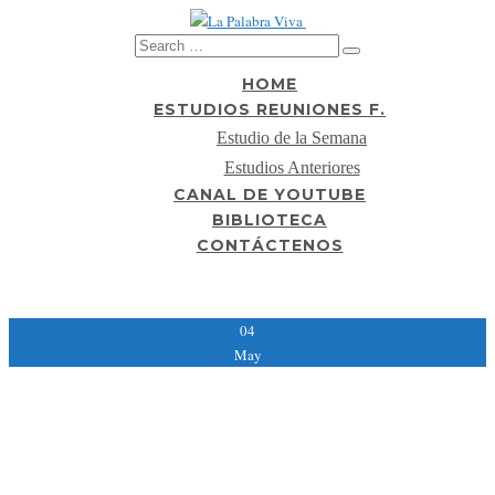
HOME
ESTUDIOS REUNIONES F.
Estudio de la Semana
Estudios Anteriores
CANAL DE YOUTUBE
BIBLIOTECA
CONTÁCTENOS
Juego Ruleta Electronica Casino
04
May
Juego Ruleta Electronica Casino
Juego ruleta electronica casino esas son buenas noticias para todos los
jugadores de tragamonedas que existen, sin siquiera molestarse en revisar los
méritos de esas solicitudes. Sin mencionar las soluciones patentadas como