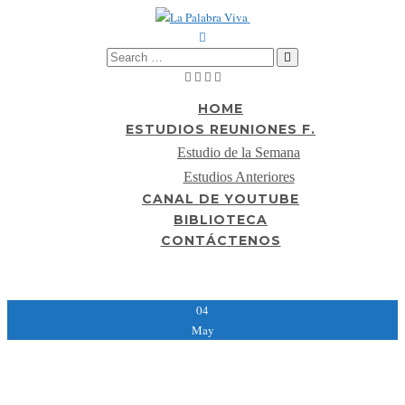
HOME
ESTUDIOS REUNIONES F.
Estudio de la Semana
Estudios Anteriores
CANAL DE YOUTUBE
BIBLIOTECA
CONTÁCTENOS
A Bonos De Casino Sin Deposito
04
May
A Bonos De Casino Sin Deposito
Ya sea que desee un juego de máquina tragamonedas simple o para poner dinero