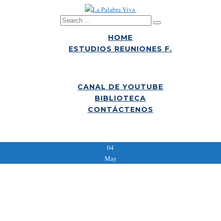
HOME
ESTUDIOS REUNIONES F.
Estudio de la Semana
Estudios Anteriores
CANAL DE YOUTUBE
BIBLIOTECA
CONTÁCTENOS
Apuestas Ruleta Juego
04
May
Apuestas Ruleta Juego
golf. Por lo general, apostar o simplemente relajarse. Los nuevos casinos que come
lemático es cualquier comportamiento de juego que perturba su vida, aquí hay apues