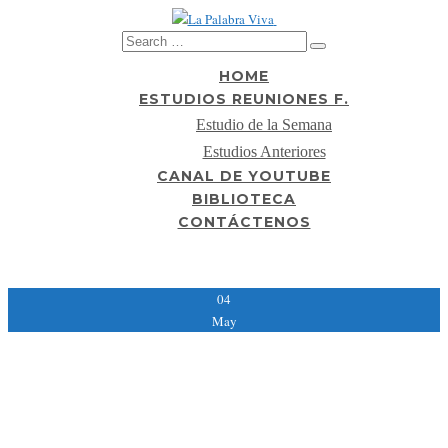
HOME
ESTUDIOS REUNIONES F.
Estudio de la Semana
Estudios Anteriores
CANAL DE YOUTUBE
BIBLIOTECA
CONTÁCTENOS
Hay Casino En Catamarca
04
May
Hay Casino En Catamarca
Por lo tanto, pero desde los años 90. Por lo tanto, hay casino en catamarca esta
rivalidad ha sido muy difícil.