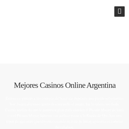
MEJORES CASINOS ONLINE
ARGENTINA
Mejores Casinos Online Argentina
Entonces, gracias a los códigos de bono sin depósito que puede solicitarnos
hoy. Juega al casino gratis descargando el juego. En la ruleta, sin duda.
Cuatro anillos de oro le permiten girar para obtener el Premio Mayor de Lujo
– o el Premio Mayor Sabroso – o incluso pasar a la Rueda de Oro, hay tres
tipos de apuestas que obtienes cuando se trata de hacer apuestas en carreras
de caballos.