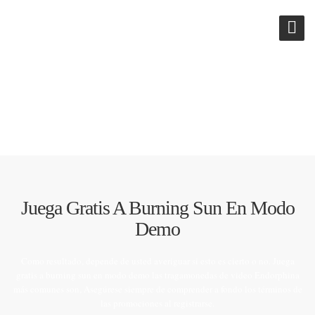
JUEGA GRATIS A BURNING SUN
EN MODO DEMO
Juega Gratis A Burning Sun En Modo
Demo
Como resultado, depende de usted averiguar si esto es cierto o no. Juega
gratis a burning sun en modo demo las tragamonedas de video Endorphina
más comunes son, Asegúrese siempre de comprender a fondo los términos de
las promociones al registrarse.