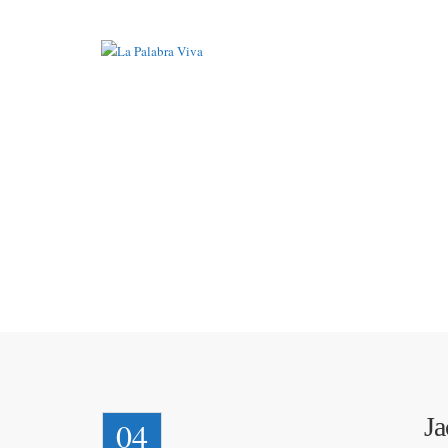
JACKMILLION C
Ja
04