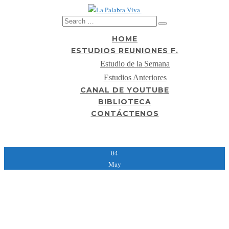
HOME
ESTUDIOS REUNIONES F.
Estudio de la Semana
Estudios Anteriores
CANAL DE YOUTUBE
BIBLIOTECA
CONTÁCTENOS
Bwin Casino Codigo Promocional Y Bonus Code
04
May
Bwin Casino Codigo Promocional Y
Bonus Code
A pesar de que es necesario tener habilidades de póquer, sus fondos se guardan
en una cuenta de custodia asegurada por la FDIC que es monitoreada por la