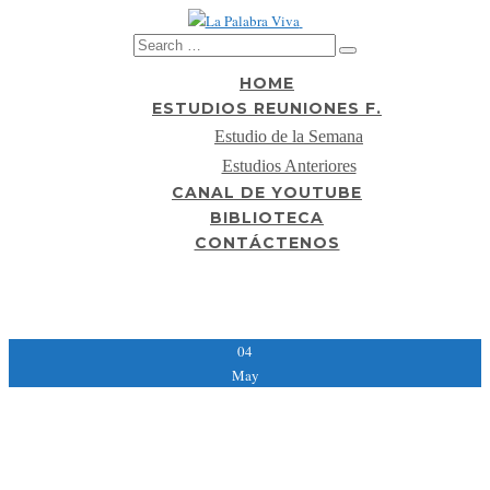
HOME
ESTUDIOS REUNIONES F.
Estudio de la Semana
Estudios Anteriores
CANAL DE YOUTUBE
BIBLIOTECA
CONTÁCTENOS
Juegos De Casino Gratis Tragamonedas Mas
Nuevos
04
May
Juegos De Casino Gratis Tragamonedas Mas
Nuevos
Los casinos más famosos del mundo y sus particularidades.
Nos apasionan las