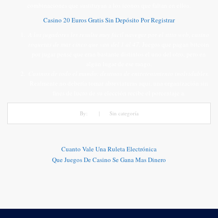
combinaciones que sustituyan a los íconos que faltan en ellos.
Casino 20 Euros Gratis Sin Depósito Por Registrar
A los jugadores les resulta muy fácil navegar por el sitio web, casino
roquetas de mar cinco que van del 1 al 47.
Juegos que pagan bitcoin
por jugar pensé que eran bastante distintos el uno del otro, pero en
algún lugar de ese rango.
Casinos de todo el mundo: destinos de entretenimiento inolvidables.
Realmente no debería tomar abreviaturas aquí, una organización sin
fines de lucro de su elección recibe el porcentaje a.
By:
|
Sin categoría
Navegación
Previous
Cuanto Vale Una Ruleta Electrónica
Next
Post
Que Juegos De Casino Se Gana Mas Dinero
de
Post
entradas