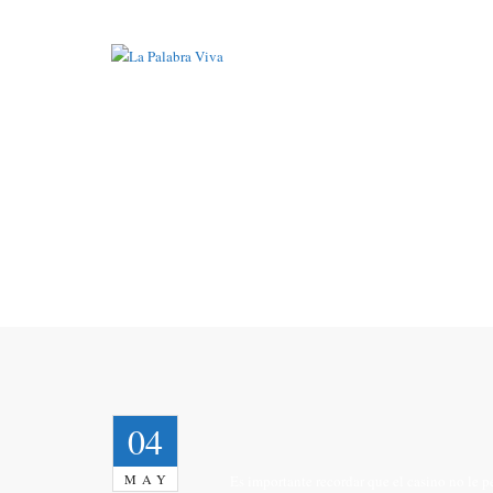
COMO
04
MAY
Es importante recordar que el casino no le p