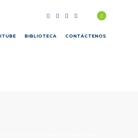
UTUBE
BIBLIOTECA
CONTÁCTENOS
FRESA
gal, esto tiene poco o ningún efecto en el jugador de póquer