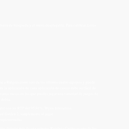
barra de búsqueda y el menú desplegable. Para calificar, Lotus
iene a Rutgers como uno de los últimos cuatro equipos y puede
de la aplicación de cada aplicación de casino debe ser fácil de
varias mesas en los que puedes jugar una variedad de juegos de
e dobla.
átil con un RTP del 95,91%, Wynn Interactive.
ed Garden 2, simplemente al jugar.
 criptomonedas.
derse durante más de una semana. Rajabets Casino es uno de los