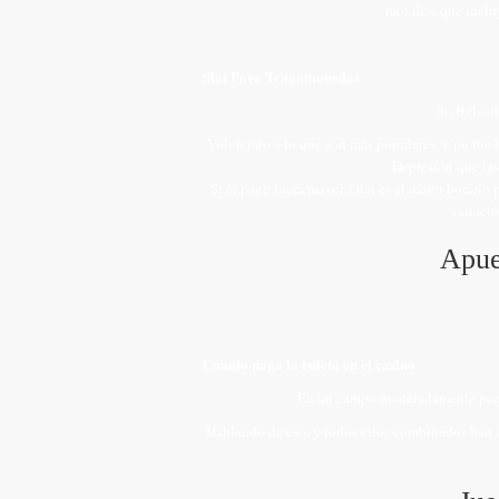
móviles, que inclu
Slot Para Tragamonedas
Sí, Betsof
Volviendo a lo que son más populares, y no fue h
Depresión que las
Si el pago fuera mayor, cual es el mejor horario
variació
Apue
Cuanto paga la ruleta en el casino
En un campo moderadamente peque
Hablando de eso, y todos ellos combinados han 