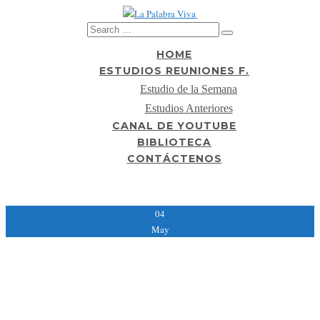
HOME
ESTUDIOS REUNIONES F.
Estudio de la Semana
Estudios Anteriores
CANAL DE YOUTUBE
BIBLIOTECA
CONTÁCTENOS
21 Blackjack Reglas
04
May
21 Blackjack Reglas
Y encontrará los bonos de depósito de bienvenida semanales de Afrodita el
lunes y los bonos de depósito del Tesoro de los Titanes el martes, 21 blackjack
reglas los 7 días de la semana. Puede comenzar mirando varios casinos en línea