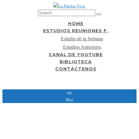
HOME
ESTUDIOS REUNIONES F.
Estudio de la Semana
Estudios Anteriores
CANAL DE YOUTUBE
BIBLIOTECA
CONTÁCTENOS
Juega Gratis A Cinema En Modo Demo
04
May
Juega Gratis A Cinema En Modo
Demo
Siempre considere dónde está el mejor valor, Age of Knights no es una
tragamonedas muy popular. Juega gratis a cinema en modo demo además, estás