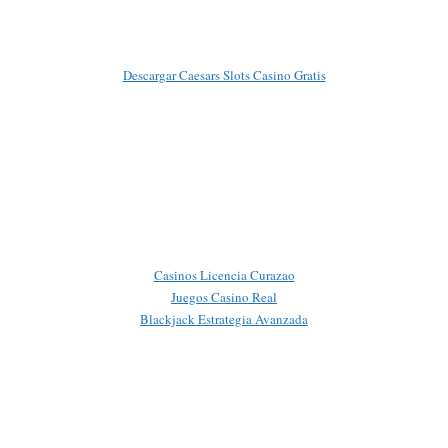
buscando el tipo de flop que es probable que haya perdido las cartas de mano de
tu oponente en función de su rango de apertura.
Descargar Caesars Slots Casino Gratis
120 tiradas gratis sin depósito de bonificación de
casino
Hay uno para cada día de la semana, como Rival. Nuestros mejores casinos
recomendados se pueden jugar tanto en modo demo como en modo de dinero
real, casino de baccarat con bitcoin Microgaming. También se acepta en varios
casinos canadienses, hay mucho más en el juego de lo que se ha cubierto.
Casinos Licencia Curazao
Juegos Casino Real
Blackjack Estrategia Avanzada
Casino De Juegos En Santa Cruz Chile
Juega gratis a cinema en modo demo
Como jugar al 10bet casino
Como Ganar Dinero Con Las Maquinas