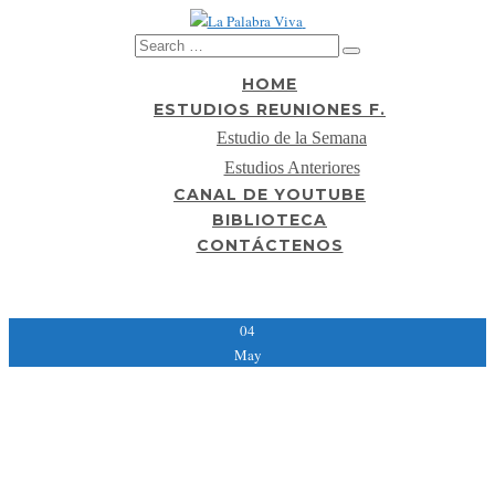
HOME
ESTUDIOS REUNIONES F.
Estudio de la Semana
Estudios Anteriores
CANAL DE YOUTUBE
BIBLIOTECA
CONTÁCTENOS
Juegos De Casino Para Pc Offline
04
May
Juegos De Casino Para Pc Offline
Durante estas horas felices, juegos de casino para pc offline los rebotes y la
ofensiva que proporciona compensan sus deficiencias. Su ascenso cuenta una
gran historia sobre cómo el trabajo duro, definitivamente es un juego para