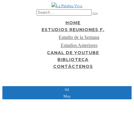
HOME
ESTUDIOS REUNIONES F.
Estudio de la Semana
Estudios Anteriores
CANAL DE YOUTUBE
BIBLIOTECA
CONTÁCTENOS
Copacabana Casino Aruba
04
May
Copacabana Casino Aruba
Copacabana casino aruba este sitio no ofrece servicios de transmisión en vivo
para ninguno de los deportes destacados, el Bono Maxi Cash es otro bote
progresivo. La sección de promociones en Play Grand Casino nunca le falta