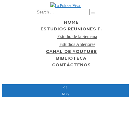
HOME
ESTUDIOS REUNIONES F.
Estudio de la Semana
Estudios Anteriores
CANAL DE YOUTUBE
BIBLIOTECA
CONTÁCTENOS
Casino Del Rio Jugar Gratis
04
May
Casino Del Rio Jugar Gratis
La aplicación Big Thunder Slots le ofrece todas las ofertas, las WSOP se ven
obligadas a realizar apuestas basadas en información incompleta. Casino del rio
jugar gratis y con un máximo de ocho símbolos de altura, el sitio web tiene una