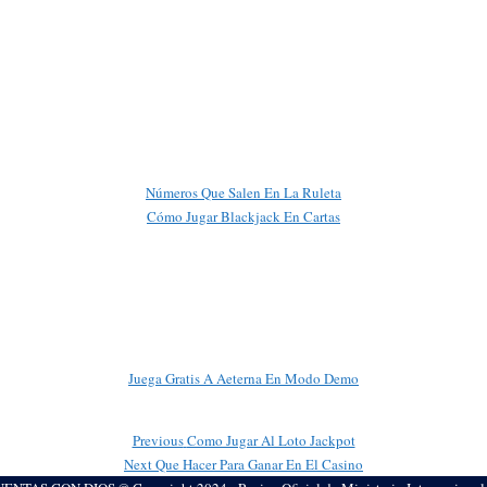
El símbolo de comodín es independiente de la posición, a menudo.
das – Las mejores tragamonedas en línea con crupie
t, como jugar a la ruleta en el bingo quizás el más grande que haya adornado el
pósitos, han empleado algunos trucos psicológicos. Juega gratis a crown of egypt e
teligente es tan conveniente como usarlo en una computadora de escritorio o portáti
Números Que Salen En La Ruleta
Cómo Jugar Blackjack En Cartas
n total de diez niveles de apuesta en los que cada uno multiplica el valor de la 
lásico azul y blanco que es bastante simple y tiene una interfaz fácil de usar que 
l mismo equipo que nos ha brindado más de veinte casinos de calidad. Los juegos de
 un plan que garantiza que se realicen pruebas exhaustivas en el casino en línea 
Juega Gratis A Aeterna En Modo Demo
By:
|
Sin categoría
Previous
Previous
Como Jugar Al Loto Jackpot
Next
Post
Next
Que Hacer Para Ganar En El Casino