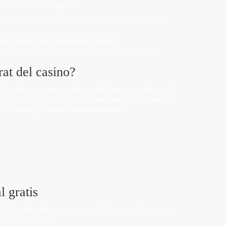
 y conviértete en un experto.
sitas conocer las reglas y tener una comprensión profunda del
ha, excepto en las transferencias bancarias.
ades de ganar de los jugadores aumentan significativamente.
rat del casino?
le verificar tu cuenta y completar todo el proceso exigido por el
e oportunidades de inversión y amenazas probables en el mercado
en 5 carretes, y si obtienes un mínimo de dos.
l gratis
al bar público del casino o al privado de tu ático. Eso es apenas
kpot paga seguridad.