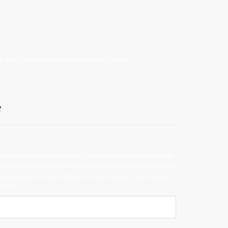
 lo tanto, así como durante todo el mes siguiente.
e
d de características y ventajas. Cuando el juego no puede crear
raude, los jugadores deben ser conscientes y elegir el casino de
 decorados con varios diseños, y se le otorgan 3 nuevos giros
 wilds.