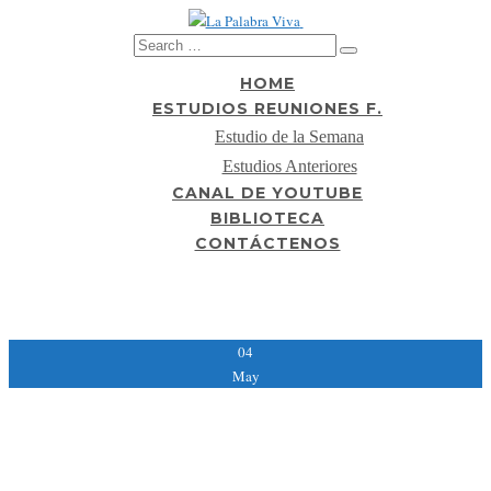
HOME
ESTUDIOS REUNIONES F.
Estudio de la Semana
Estudios Anteriores
CANAL DE YOUTUBE
BIBLIOTECA
CONTÁCTENOS
Cordoba Casino Codigo Promocional Y Bonus
Code 2025
04
May
Cordoba Casino Codigo Promocional
Y Bonus Code 2025
Selección de juegos de azar