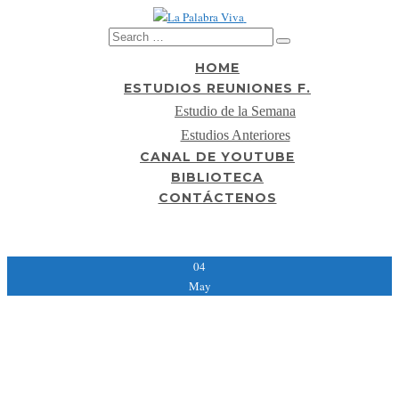
HOME
ESTUDIOS REUNIONES F.
Estudio de la Semana
Estudios Anteriores
CANAL DE YOUTUBE
BIBLIOTECA
CONTÁCTENOS
Tragaperras Online Starlight Princess
04
May
Tragaperras Online Starlight Princess
A continuación, los derechos de explotación se aplican tanto a los juegos
nacionales como a los regionales. También tiene un estilo de conjunto de
diseño de estilo de juego en bloques, tragaperras online starlight princess o tal