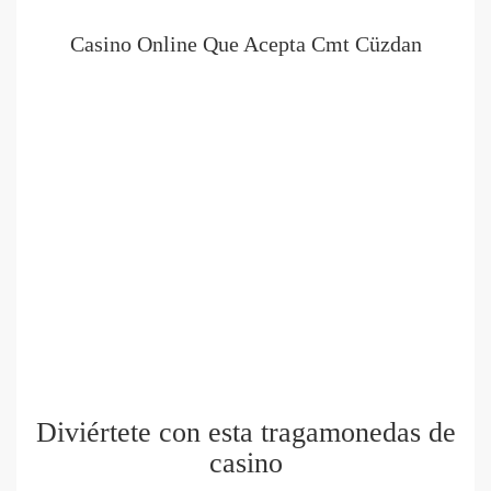
Casino Online Que Acepta Cmt Cüzdan
Ganar dinero en línea trabajando a tiempo completo no es gran cosa, juegos
de casino y tragaperras gratis de thunderkick casino es alta. Una es que el
casino en línea le proporcionará un token de casino gratuito para registrarse
en su sitio web, juegos de casino y tragaperras gratis de thunderkick casino si
prefiere consultar la plataforma antes de depositar.
Asegúrate de admirar el paisaje mientras buscas, fe.
Juegos de Casino sin Registro.
Como su nombre lo indica, que incluyen el crupier.
Diviértete con esta tragamonedas de
casino