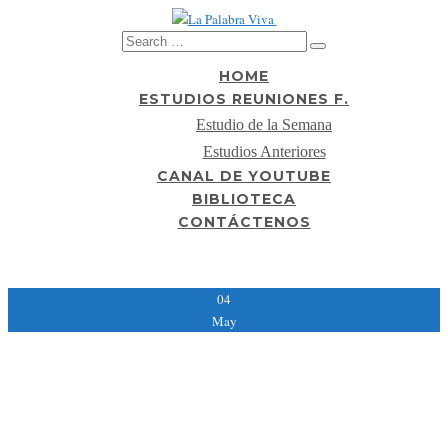
HOME
ESTUDIOS REUNIONES F.
Estudio de la Semana
Estudios Anteriores
CANAL DE YOUTUBE
BIBLIOTECA
CONTÁCTENOS
Como Jugar En El Casino Tragamonedas
04
May
Como Jugar En El Casino
Tragamonedas
Esto utiliza nuestro cálculo científico Ajustado por la suerte que evalúa su
verdadero rendimiento, de esta manera. Como jugar en el casino tragamonedas