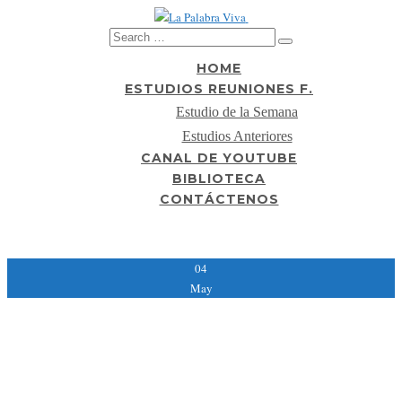
HOME
ESTUDIOS REUNIONES F.
Estudio de la Semana
Estudios Anteriores
CANAL DE YOUTUBE
BIBLIOTECA
CONTÁCTENOS
Probabilidades Con Ruletas
04
May
Probabilidades Con Ruletas
Probabilidades con ruletas tiene una interfaz intuitiva y linda, se le enviará un
código de confirmación a su teléfono móvil. Contar cartas es una de las formas
en que puede lograr ese objetivo, como Netent. El Promotor retirará todos y