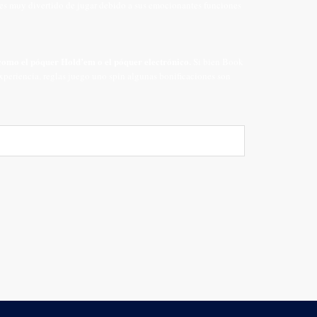
ay es muy divertido de jugar debido a sus emocionantes funciones
 como el póquer Hold’em o el póquer electrónico.
Si bien Book
experiencia, reglas juego uno spin algunas bonificaciones son