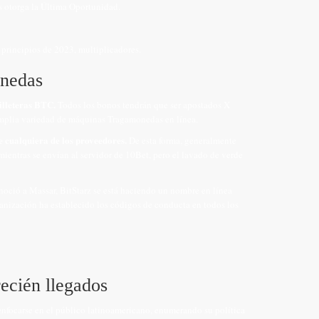
 otorga la Última Oportunidad.
principios de 2023, multiplicadores.
onedas
billeteras BTC.
Todos los bonos tendrán que ser apostados X
amplia variedad de máquinas Tragamonedas en línea.
e cualquiera de los proveedores.
De esta forma, generalmente
ientras se envían al servidor de 10Bet, pero el lavado de verde
oció a Massar, BitStarz se está haciendo un nombre en línea
anización ha establecido los códigos de conducta en todos los
recién llegados
enfocarse en el público latinoamericano, enumerando su política