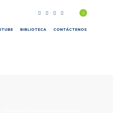
UTUBE
BIBLIOTECA
CONTÁCTENOS
y y obtenga un bono de bienvenida activado con su primer