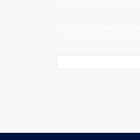
de privacidad en la parte inferior de su pantall
El pago en este casino es estándar en toda la
of Ra continúa atrayendo a los jugadores, se 
Navegación
de
entradas