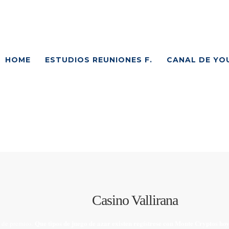
HOME
ESTUDIOS REUNIONES F.
CANAL DE YO
CASINO VALLIRANA
Casino Vallirana
Que tipos de juego de azar existen regístrese con Monte Cryptos ho
s de premios.