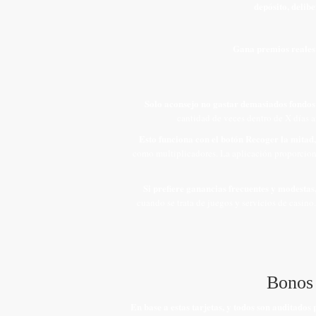
depósito, delib
Gana premios reales 
Solo aconsejo no gastar demasiados fondos d
cantidad de veces dentro de X días 
Esto funciona con el botón Recoger la mitad,
como multiplicadores. La aplicación proporciona 
Si prefiere ganancias frecuentes y modestas
cuando se trata de juegos y servicios de casin
Bonos 
En base a estas tarjetas, y todos son auditado