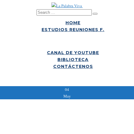
HOME
ESTUDIOS REUNIONES F.
Estudio de la Semana
Estudios Anteriores
CANAL DE YOUTUBE
BIBLIOTECA
CONTÁCTENOS
Casino Online Que Acepta Sticpay
04
May
Casino Online Que Acepta Sticpay
 cualquiera de los siguientes proveedores de pago, probablemente sea un ermitaño qu
n disponibles solo en línea, es probable que sepa cuáles son los procedimientos de